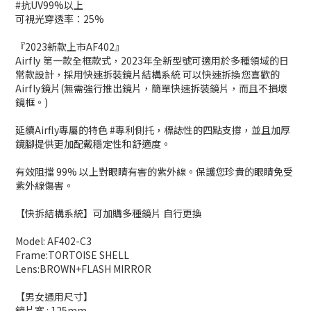
​#抗UV99%以上
可視光穿透率：25%
『2023新款上市AF402』
Airf ly 第一款全框款式，2023年全新型號可適用於多種領域的日
常款設計，採用快速拆裝鏡片結構系統 可以快速拆換您喜歡的
Airf ly 鏡片(無需強行推出鏡片，簡單快速拆裝鏡片，而且不損壞
鏡框。)
延續Airfly專屬的特色 #專利側托，標誌性的四點支撐，並且加厚
鏡腳提供更加配戴穩定性和舒適度。
有效阻擋 99% 以上對眼睛有害的紫外線。保護您珍貴的眼睛免受
紫外線傷害。
【快拆結構系統】可加購多種鏡片 自行更換
Model: AF402-C3
Frame:TORTOISE SHELL
Lens:BROWN+FLASH MIRROR
【男女通用尺寸】
鏡片寬 : 125mm