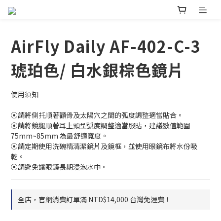
AirFly Daily AF-402-C-3
琥珀色/ 白水銀棕色鏡片
使用須知
⦿請將側托順著顴骨及太陽穴之間的弧度調整適當貼合。
⦿請將鏡腿順著耳上頭型弧度調整適當服貼，建議數值範圍 
75mm~85mm 為最舒適寬度。
⦿請定期使用洗碗精清潔鏡片及鏡框，並使用眼鏡布將水份吸
乾。
⦿請避免讓眼鏡長期浸泡水中。
全店，官網消費訂單滿 NTD$14,000 台灣免運費！