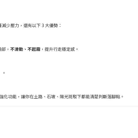
減少壓力，還有以下 3 大優勢：
臉部，
不滑動、不起霧
，提升行走穩定感。
」。
對比強化功能，讓你在土路、石坡、陽光斑駁下都能清楚判斷落腳點。