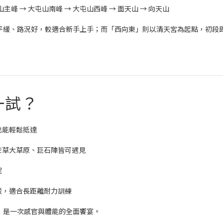
山主峰 → 大屯山南峰 → 大屯山西峰 → 面天山 → 向天山
平緩、路況好，較適合新手上手；而「西向東」則以清天宮為起點，初段
一試？
也能輕鬆抵達
芒草大草原、巨石陣皆可遇見
程
駁，適合長距離耐力訓練
，是一次感官與體能的全面饗宴。