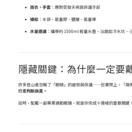
雨衣、手套
：應對突發天候與保護手部
補給
：水袋、能量膠、鹽糖、能量棒
水量建議
：攜帶約 1500ml 輕量水壺，沿路如冷水坑
隱藏關鍵：為什麼一定要
許多登山者忽略了「眼睛」的疲勞與保護——但實際上，「陽明山
行走判斷誤差。
這時，配戴一副專業運動眼鏡，就是你完成十連峰的重要關鍵