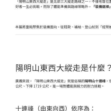
「陽明山東西大縱走」是北部三大縱走路線之一，不僅地理位
好者一生必挑戰。而除了體能準備與路線策略外，
「裝備選擇
本篇將重點聚焦於裝備面向，從鞋款、補給、登山杖到「經常
陽明山東西大縱走是什麼
廣義來說，「陽明山東西大縱走」就是俗稱的
陽明山十連峰
，
公尺、下降 1719 公尺，是一場對體能與毅力的耐力挑戰。
十連峰（由東向西）依序為：