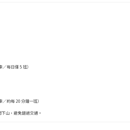
車／每日僅 5 班）
發車／約每 20 分鐘一班）
時間下山，避免錯過交通。