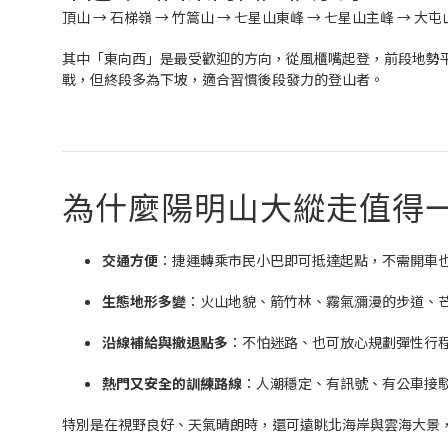
頂山 → 石梯嶺 → 竹篙山 → 七星山東峰 → 七星山主峰 → 大屯
其中「東向西」是最受歡迎的方向，從風櫃嘴起登，前段地勢
戰，但終段多為下坡，適合習慣後段發力的登山者。
為什麼陽明山大縱走值得
交通方便
：捷運轉乘市民小巴即可抵達起點，不需開車
生態地形多變
：火山地貌、箭竹林、霧氣瀰漫的步道、
沿線補給與撤退點多
：不怕迷路、也可放心規劃彈性行
熱門又安全的訓練路線
：人潮穩定、有訊號、有公車接
特別是在視野良好、天氣晴朗時，還可遠眺北海岸與雲海大景