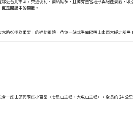
置鄰近台北市區，交通便利、補給點多，且擁有豐富地形與絕佳景觀，吸
」更是關鍵中的關鍵
。
被忽略卻極為重要」的運動眼鏡，帶你一站式準備陽明山東西大縱走所需
？
包含十座山頭與兩座小百岳（七星山主峰、大屯山主峰），全長約 24 公里，