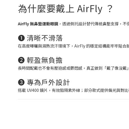
為什麼要戴上 AirFly ？
AirFly 無鼻墊運動眼鏡
，透過側托設計替代傳統鼻墊支撐，不僅
❶ 清晰不滑落
在高度曝曬與濕熱流汗環境下，AirFly 的穩定結構能牢牢貼合
❷ 輕盈無負擔
長時間配戴也不會有壓迫感或鬱悶感，真正做到「戴了像沒戴
❸ 專為戶外設計
搭載 UV400 鏡片，有效阻隔紫外線；部分款式提供偏光與