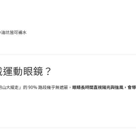
、小油坑皆可補水
戴運動眼鏡？
大縱走」的 90% 路段幾乎無遮蔽，
眼睛長時間直視陽光與強風，會導
！