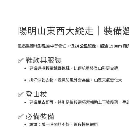
陽明山東西大縱走｜裝備
雖然整體地形難度中等偏低，但
24 公里縱走＋超過 1500m 爬
✅ 鞋款與服裝
建議選擇
輕量越野跑鞋
，比傳統重裝登山鞋更合適
排汗快乾衣物、透氣防風外套為佳，山區天氣變化大
✅ 登山杖
建議
單支
即可，特別是後段需繩索輔助上下坡段落，手
✅ 必備裝備
頭燈
：萬一時間抓不好，後段摸黑需用