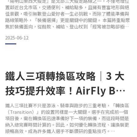
Check！
「陽明山東西大縱走」是北部三大縱走路線之一，不僅地理位
置鄰近台北市區，交通便利、補給點多，且擁有豐富地形與絕
佳景觀，吸引無數登山愛好者一生必挑戰。而除了體能準備與
路線策略外，「裝備選擇」更是關鍵中的關鍵。 本篇將重點聚
焦於裝備面向，從鞋款、補給、登山杖到「經常被忽略卻極為
重要」的運動眼鏡，帶你一站式準備陽明山東西大縱走所
2025-06-12
需！ 陽明山東西大縱走是什麼？廣義來說，「陽明山東西大縱
走」就是俗稱的陽明山十連峰，包含十座山頭與兩座小百岳
（七星山主峰、大屯山主峰），全長約 24 公里，爬升 1603 公
尺、
鐵人三項轉換區攻略｜3 大
技巧提升效率！AirFly BK
款運動眼鏡讓你快狠準切換
鐵人三項比賽不只是游泳、騎車與跑步的三重考驗，「轉換區
（Transition）」的設置同樣是一大關鍵。選手在完成前一個
狀態
項目後，需在轉換區迅速準備好下一項的裝備，而這段時間是
納入總完賽時間計算的。因此，如何優化轉換流程、讓換裝更
順暢高效，成為許多鐵人選手不斷鑽研的重點技巧。