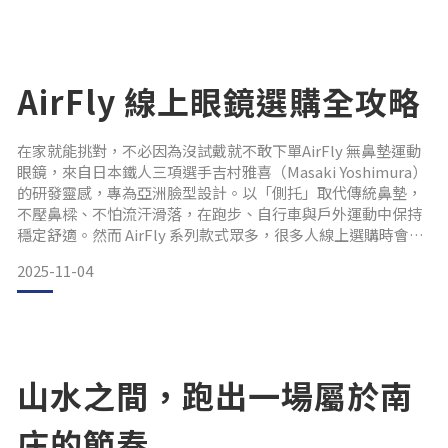
親手進行「客製化」調整。和多數跑友熟悉的鼻墊眼鏡不同，
AirFly 的支撐來自獨
AirFly 線上眼鏡選購全攻略
在家就能挑對，不必因為沒試戴就不敢下單AirFly 無鼻墊運動
眼鏡，來自日本鐵人三項選手吉村雅喜（Masaki Yoshimura）
的研發靈感，專為亞洲臉型設計。以「側托」取代傳統鼻墊，
不壓鼻樑、不怕流汗滑落，在跑步、自行車與戶外運動中保持
穩定舒適。然而 AirFly 系列款式眾多，很多人線上選購時會猶
豫：「沒有試戴真的能買嗎？」
2025-11-04
這份指南將用 尺寸分類 + 臉型特徵 + 鏡片選擇 三步驟，幫助你
在線上就能找到最適合的一副。 一、量頭寬，對應正確尺寸在
家只要一把布尺，從左太陽穴量到右太陽穴，就
山水之間，跑出一場屬於南
庄的節奏