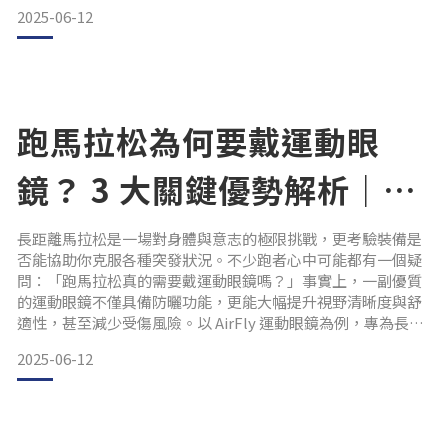
本篇就由 AirFly 來公開三大轉換區技巧，並加碼介紹 BK 款運
2025-06-12
動眼鏡在三鐵賽事中的實戰應用，讓你從裝備開始就比別人更
快一步！
✅ 賽前準備：裝備清單不能少參賽前最重要的第一步，就是準
備裝備清單。建議平時練習時就將所有比賽
跑馬拉松為何要戴運動眼
鏡？ 3 大關鍵優勢解析｜
AirFly 無鼻墊運動眼鏡的革
長距離馬拉松是一場對身體與意志的極限挑戰，更考驗裝備是
否能協助你克服各種突發狀況。不少跑者心中可能都有一個疑
命性體驗
問：「跑馬拉松真的需要戴運動眼鏡嗎？」事實上，一副優質
的運動眼鏡不僅具備防曬功能，更能大幅提升視野清晰度與舒
適性，甚至減少受傷風險。以 AirFly 運動眼鏡為例，專為長時
間運動設計，徹底解決運動眼鏡常見的滑落、不適等問題。配
2025-06-12
戴運動眼鏡，對馬拉松跑者的幫助，遠比你想像的更多！
一、降低紫外線傷害馬拉松跑者常在白天奔馳 2～5 小時以
上，長時間接觸陽光不僅會造成眼睛疲勞，甚至可能對視網膜