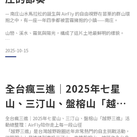
— 南庄山水馬拉松的誕生與 AirFly 的自由視野在苗栗的群山環
抱之中，有一座一年四季都被雲霧擁抱的小鎮——南庄。
山巒、溪水、霧氣與陽光，構成了這片土地最鮮明的樣貌。
而每年十月的第三個週末，當清晨的第一縷曙光劃破山谷，
2025-10-15
一場結合人文與自然的運動盛典就此登場——南庄山水馬拉
松。 一場從土地出發的運動節慶南庄山水馬拉松並非單純的競
技比賽。
它誕生於地方對自然的敬意與對運動的熱情——
全台瘋三進｜2025年七星
希望透過「用腳步親近山水」，讓更多人以最直接的方式感受
山、三汀山、盤榕山「越野
南庄的魅力。跑者們從田野出發，沿著溪畔與林道蜿蜒
三進」活動總整理：AirFly
全台瘋三進｜2025年七星山、三汀山、盤榕山「越野三進」活
動總整理：AirFly陪你走上每一段山徑
陪你走上每一段山徑
「越野三進」是台灣越野跑圈近年非常熱門的自主挑戰活動，