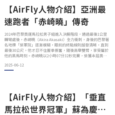
【AirFly人物介紹】亞洲最
速跑者「赤崎曉」傳奇
2024年巴黎奧運馬拉松男子組進入決勝階段，通過最後1公里
轉彎處後，赤崎曉（Akira Akasaki）全力衝刺，身後的巴黎著
名地標「榮軍院」逐漸模糊，眼前的終點線則越發清晰，直到
最後30公尺，他才忍不住握拳振奮，隨後高舉雙臂，享受屬於
他的黑馬時刻。赤崎曉以2小時07分32秒完賽，榮獲本屆奧運
第六名，成為日本男子馬拉松與歷屆奧運金牌最接近的一次
2025-06-12
——僅僅相差66秒。他的表現，與2016年里約奧運大迫傑同樣
第六的成績並列，平日本男子馬拉松奧運史上最佳紀錄，也讓
亞洲馬拉松在世界殿堂上再次發光。 唸不
【AirFly人物介紹】「垂直
馬拉松世界冠軍」蘇為慶：