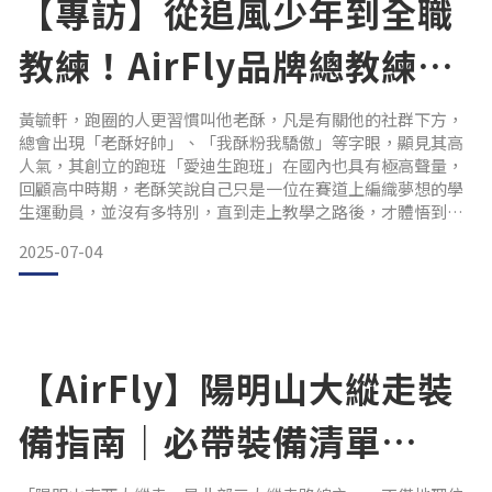
【專訪】從追風少年到全職
教練！AirFly品牌總教練黃
毓軒的「浪漫」跑步人生
黃毓軒，跑圈的人更習慣叫他老酥，凡是有關他的社群下方，
總會出現「老酥好帥」、「我酥粉我驕傲」等字眼，顯見其高
人氣，其創立的跑班「愛迪生跑班」在國內也具有極高聲量，
回顧高中時期，老酥笑說自己只是一位在賽道上編織夢想的學
生運動員，並沒有多特別，直到走上教學之路後，才體悟到用
自身所學發揮「影響力」，點亮他人的可能。 當被問到如今的
2025-07-04
夢想時，老酥笑說：「照顧眼前的夥伴，成就更多人的夢
想。」與AirFly合作，成為品牌總教練的歷程，同樣源自於想
幫助更多跑者實現夢想的初衷。
從雙料金牌到全職教練 老酥也有掙
【AirFly】陽明山大縱走裝
備指南｜必帶裝備清單