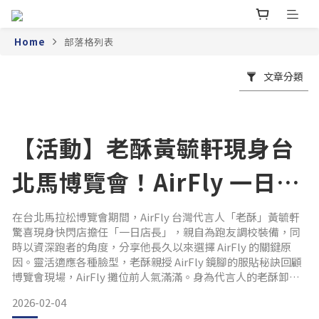
Home
部落格列表
文章分類
【活動】老酥黃毓軒現身台
北馬博覽會！AirFly 一日店
長親授「側托」的貼合密技
在台北馬拉松博覽會期間，AirFly 台灣代言人「老酥」黃毓軒
驚喜現身快閃店擔任「一日店長」，親自為跑友調校裝備，同
時以資深跑者的角度，分享他長久以來選擇 AirFly 的關鍵原
因。靈活適應各種臉型，老酥親授 AirFly 鏡腳的服貼秘訣回顧
博覽會現場，AirFly 攤位前人氣滿滿。身為代言人的老酥卸下
跑者身分，戴上 AirFly 眼鏡，展現了不同於賽道上的專業架
2026-02-04
勢。許多跑友慕名而來，除了合影留念，最期待的便是讓老酥