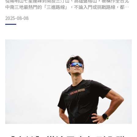
從陽明山七星連峰到南投三汀山、高雄盤榕山，被稱作全台北
中南三地最熱門的「三進路線」，不論入門或挑戰路線，都有
大量戶外族群參與，更成為越野圈的年度盛事，凝聚跑者情感
2025-08-08
與文化。 今年，AirFly 也正式加入三進活動行列，成為各社群
的官方合作夥伴之一，提供品牌裝備支援，陪伴跑者完成每一
次登頂與突破。
什麼是「越野三進」？核心概念解析
「越野三進