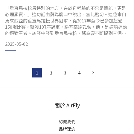
沒有終點的旅程！分享5大
「垂直馬拉松最特別的地方，在於它考驗的不只是體能，更是
心理素質。」這句話由蘇為慶口中說出，無比貼切。這位來自
訓練技巧
馬來西亞的垂直馬拉松世界冠軍，從2017年至今已參加超過
150場比賽，斬獲107座冠軍，勝率高達71%。他，是這項運動
的絕對王者。訪談中談到垂直馬拉松，蘇為慶不斷提到三個關
鍵詞：「訓練」、「堅定」、「AirFly」。 挑戰極限！垂直馬
2025-05-02
拉松的獨特魅力在垂直馬拉松比賽中，選手需依序出發，無法
即時掌握自己的排名，只能專注於節奏與呼吸。蘇為慶分享：
「你無法控制別人跑得快或慢，只能掌握自己的步伐。穩
1
2
3
4
關於 AirFly
認識我們
品牌理念