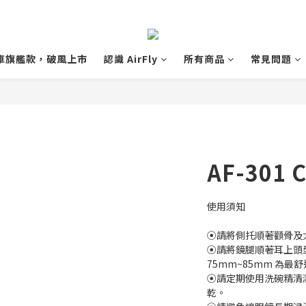
 單車旗艦款，破風上市
認識 AirFly
所有商品
常見問題
AF-301 C
使用須知
⦿請將側托順著顴骨及
⦿請將鏡腿順著耳上頭
75mm~85mm 為最
⦿請定期使用洗碗精清
乾。