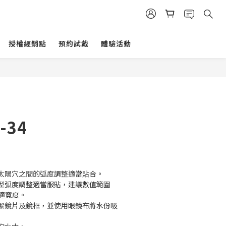
授權經銷點
預約試戴
體驗活動
立即購買
-34
太陽穴之間的弧度調整適當貼合。
型弧度調整適當服貼，建議數值範圍 
舒適寬度。
潔鏡片及鏡框，並使用眼鏡布將水份吸