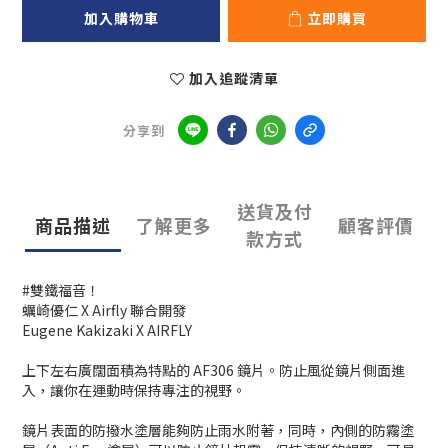
加入購物車
立即購買
加入追蹤清單
分享到
送貨及付
商品描述
了解更多
顧客評價
款方式
#雙鐵福音！
蠣崎優仁 X Airfly 聯合開發
Eugene Kakizaki X AIRFLY
上下左右廣闊面積為特點的 AF306 鏡片。防止風從鏡片側面進
入，讓你在運動時保持專注的視野。
鏡片表面的防撥水塗層能夠防止雨水附著，同時，內側的防霧塗