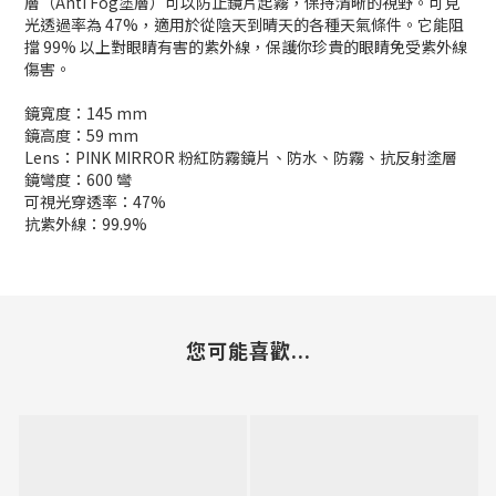
層（Anti Fog塗層）可以防止鏡片起霧，保持清晰的視野。可見
光透過率為 47%，適用於從陰天到晴天的各種天氣條件。它能阻
擋 99% 以上對眼睛有害的紫外線，保護你珍貴的眼睛免受紫外線
傷害。
鏡寬度：145 mm
鏡高度：59 mm
Lens：PINK MIRROR 粉紅防霧鏡片、防水、防霧、抗反射塗層
鏡彎度：600 彎
可視光穿透率：47%
抗紫外線：99.9%
您可能喜歡...