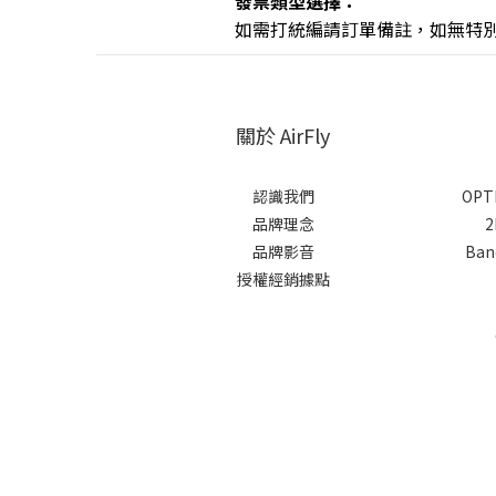
發票類型選擇：
如需打統編請訂單備註，如無特
關於 AirFly
認識我們
OPTI
品牌理念
2
品牌影音
Banq
授權經銷據點