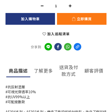
加入購物車
立即購買
加入追蹤清單
分享到
送貨及付
商品描述
了解更多
顧客評價
款方式
#抗反射塗層
#可視光穿透率10%
#抗UV99%以上
#可配度數款
AF304系列、AF303系列，繼承了最初代設計外形，改良了側托結