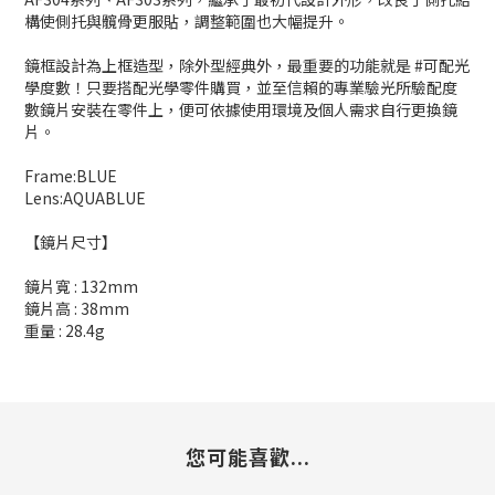
構使側托與髖骨更服貼，調整範圍也大幅提升。
鏡框設計為上框造型，除外型經典外，最重要的功能就是 #可配光
學度數！只要搭配光學零件購買，並至信賴的專業驗光所驗配度
數鏡片安裝在零件上，便可依據使用環境及個人需求自行更換鏡
片。
Frame:BLUE
Lens:AQUABLUE
【鏡片尺寸】
鏡片寬 : 132mm
鏡片高 : 38mm
重量 : 28.4g
您可能喜歡...