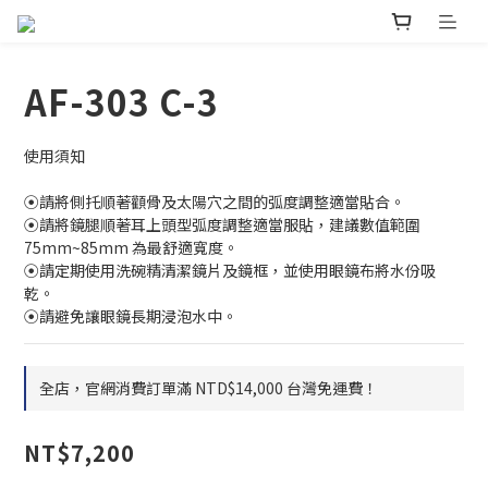
AF-303 C-3
使用須知
⦿請將側托順著顴骨及太陽穴之間的弧度調整適當貼合。
⦿請將鏡腿順著耳上頭型弧度調整適當服貼，建議數值範圍 
75mm~85mm 為最舒適寬度。
⦿請定期使用洗碗精清潔鏡片及鏡框，並使用眼鏡布將水份吸
乾。
⦿請避免讓眼鏡長期浸泡水中。
全店，官網消費訂單滿 NTD$14,000 台灣免運費！
NT$7,200