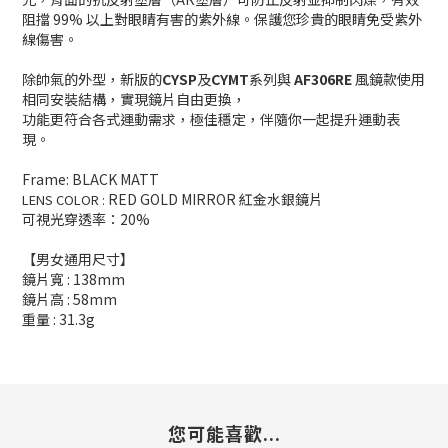
阻擋 99% 以上對眼睛有害的紫外線。保護您珍貴的眼睛免受紫外
線傷害。
除帥氣的外型，新版的
CYSP
及
CYMT
系列與
AF306RE
風鏡款使用
相同安裝結構，實現鏡片自由更換，
功能更符合各式運動需求，極佳穩定，伴隨你一起提升運動表
現。
Frame: BLACK
MATT
RED GOLD MIRROR​ 紅金水銀鏡片
LENS COLOR :
可視光穿透率：20%
【男女通用尺寸】
鏡片寬 : 138mm
鏡片高 : 58mm
重量 : 31.3g
您可能喜歡...