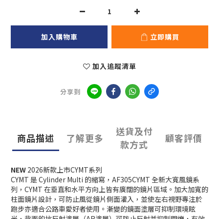
加入購物車
立即購買
加入追蹤清單
分享到
送貨及付
商品描述
了解更多
顧客評價
款方式
NEW
2026新款上市CYMT系列
CYMT 是 Cylinder Multi 的縮寫，AF305CYMT 全新大寬風鏡系
列，CYMT 在垂直和水平方向上皆有廣闊的鏡片區域。加大加寬的
柱面鏡片設計，可防止風從鏡片側面灌入，並使左右視野專注於
跑步亦適合公路車愛好者使用。漸變的鏡面塗層可抑制環境眩
光，背面的抗反射塗層（AR塗層）可防止反射並抑制閃爍，有效