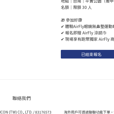
地點｜台南｜平實公園（後甲
名額｜限額 30 人
🎁 參加好康
✔ 體驗AirFly眼鏡無鼻墊運
✔ 報名即贈 AirFly 涼感巾
✔ 現場享有跑聚獨家 AirFly 
已結束報名
聯絡我們
CON (TW) CO., LTD. / 83176573
海外用戶可透過聊聊功能下單，