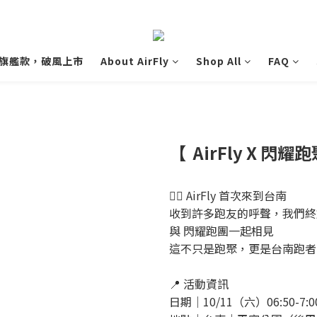
 單車旗艦款，破風上市
About AirFly
Shop All
FAQ
【 AirFly X 閃
🏃‍♂️ AirFly 首次來到台南
收到許多跑友的呼聲，我們終
與 閃耀跑團一起相見
這不只是跑聚，更是台南跑者
📍 活動資訊
日期｜10/11（六）06:50-7: