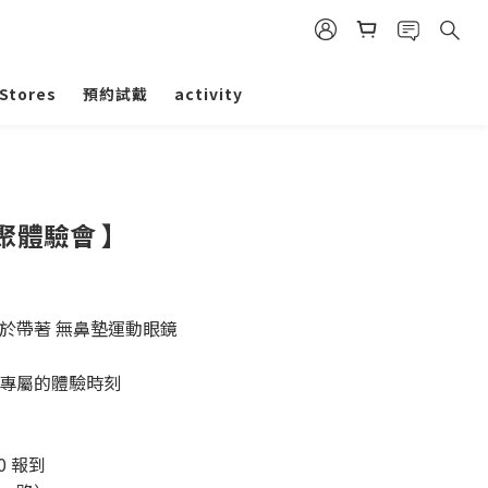
Stores
預約試戴
activity
耀跑聚體驗會 】
於帶著 無鼻墊運動眼鏡
專屬的體驗時刻
00 報到