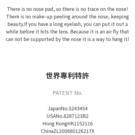
There is no nose pad, so there is no trace on the nose!
There is no make-up peeling around the nose, keeping
beauty.If you have a long eyelash, you can put it out a
while before it hits the lens. Because it is an air fly that
can not be supported by the nose it is a way to hang it!
世界專利特許
PATENT No.
JapanNo.5243454
USANo.8287123B2
Hong KongHK1152116
ChinaZL200880126217X