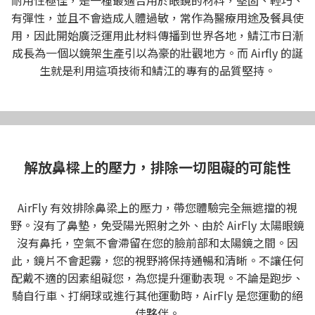
有彈性，並且不會造成人體過敏，常作為醫療用途及餐具使
用，因此開始廣泛運用此材料傳播到世界各地，鯖江市日漸
成長為一個以鏡架生產引以為豪的壯觀地方。而 Airfly 的誕
生就是利用這項技術和鯖江的專有的品質堅持。
運動的絕佳夥伴
解放鼻樑上的壓力，排除一切阻礙的可能性
AirFly 有效排除鼻梁上的壓力，帶您體驗完全無遮擋的視
野。沒有了鼻墊，免受陽光照射之外、由於 AirFly 太陽眼鏡
沒有鼻托，空氣不會滯留在您的臉前部和太陽鏡之間。因
此，鏡片不會起霧，您的視野將保持通暢和清晰。不讓任何
配戴不適的因素組礙您，為您提升運動表現。不論是跑步、
騎自行車、打網球或進行其他運動時，AirFly 是您運動的絕
佳夥伴。