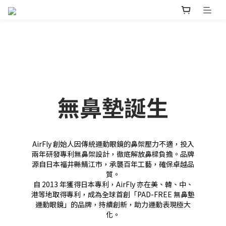
無鼻墊誕生
AirFly 創始人因傳統運動眼鏡的鼻架壓力不適，投入
兩年研發專利無鼻架設計，徹底解放鼻樑負擔。品牌
源自日本福井縣鯖江市，承襲百年工藝，確保卓越品
質。
自 2013 年獲得日本專利，AirFly 亦在美、韓、中、
港等地取得專利，成為全球首創「PAD-FREE 無鼻墊
運動眼鏡」的品牌，持續創新，助力運動表現極大
化。