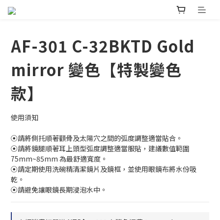
AF-301 C-32BKTD Gold
mirror 變色【特製變色
款】
使用須知
⦿請將側托順著顴骨及太陽穴之間的弧度調整適當貼合。
⦿請將鏡腿順著耳上頭型弧度調整適當服貼，建議數值範圍 
75mm~85mm 為最舒適寬度。
⦿請定期使用洗碗精清潔鏡片及鏡框，並使用眼鏡布將水份吸
乾。
⦿請避免讓眼鏡長期浸泡水中。