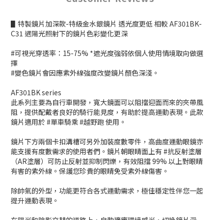
▋特製鏡片加深款-特級金水銀鏡片 透光度更低 相較 AF301BK-
C31 遇陽光照射下的鏡片色彩變化更深
#可視光穿透率：15-75% *遮光度強弱依個人使用情境取向做選
擇
#變色鏡片會因應紫外線強度改變鏡片顏色深淺。
AF301BK series
此系列主要為自行車開發，寬大鏡面可以阻擋迎面而來的夾帶風
阻，提供配戴者良好的騎行能見度，有助於提高運動表現。此款
鏡片適用於 #單車騎乘 #越野跑 使用。
鏡片下方兩個卡扣溝槽可另外加裝度數零件，高曲度運動眼鏡亦
能支援有度數需求的使用者們。鏡片朝眼睛面上有 #抗反射塗層
（AR塗層）可防止反射並抑制閃爍，有效阻擋 99% 以上對眼睛
有害的紫外線。保護您珍貴的眼睛免受紫外線傷害。
除帥氣的外型，功能更符合各式運動需求，極佳穩定性伴您一起
提升運動表現。