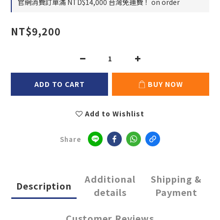
官網消費訂單滿 NTD$14,000 台灣免運費！ on order
NT$9,200
ADD TO CART
BUY NOW
Add to Wishlist
Share
Additional
Shipping &
Description
details
Payment
Customer Reviews