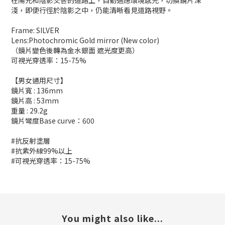
在陽光和陰影交替的道路上，自動適應環境感光，切換鏡片深
淺，即便行徑於陰影之中，仍能清晰看見道路視野。
Frame: SILVER
Lens:Photochromic Gold mirror (New color)
（鏡片變色後轉為金水銀面 遮光度更高）
可視光穿透率：15-75%
【男女通用尺寸】
鏡片寬 : 136mm
鏡片高 : 53mm
重量 : 29.2g
鏡片彎度Base curve：600
#抗反射塗層
#抗紫外線99%以上
#可視光穿透率：15-75%
You might also like...