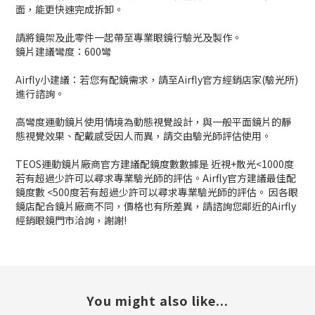
面，能更快速完成拆卸。
請將鏡架及此零件一起帶至專業眼鏡行驗光及製作。
鏡片建議彎度：600彎
Airfly小建議：若您有配鏡需求，請至Airfly官方經銷店家(驗光所)
進行諮詢。
高彎度運動鏡片使用情境為動態視覺設計，與一般平面鏡片的靜
態視覺效果、配戴感受因人而異，請交由驗光師評估使用。
TEOS運動鏡片廠商官方建議配鏡度數數據是 近視+散光<1000度
若有超過少許可以尋求專業驗光師的評估。​Airfly官方建議最佳配
鏡度數 <500度若有超過少許可以尋求專業驗光師的評估。 因各眼
鏡店配合鏡片廠商不同，價格也有所差異，請諮詢您鄰近的Airfly
經銷眼鏡門市洽詢，謝謝!​
You might also like...