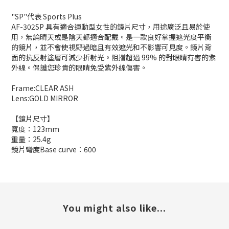
"SP"代表 Sports Plus
AF-302SP 具有適合運動型女性的鏡片尺寸，用途廣泛且易於使
用，無論晴天或是陰天都適合配戴。是一款良好掌握遮光度平衡
的鏡片，並不會使視野過暗且有效遮光和不影響可見度。鏡片背
面的抗反射塗層可減少折射光。阻擋超過 99% 的對眼睛有害的紫
外線。保護您珍貴的眼睛免受紫外線傷害。
Frame:CLEAR ASH
Lens:GOLD MIRROR
【鏡片尺寸】
寬度：123mm
重量：25.4g
鏡片彎度Base curve：600
You might also like...