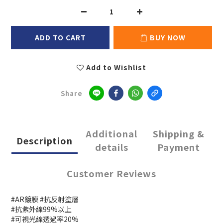
ADD TO CART
BUY NOW
Add to Wishlist
Share
Additional
Shipping &
Description
details
Payment
Customer Reviews
#AR鍍膜 #抗反射塗層
#抗紫外線99%以上
#可視光線透過率20%