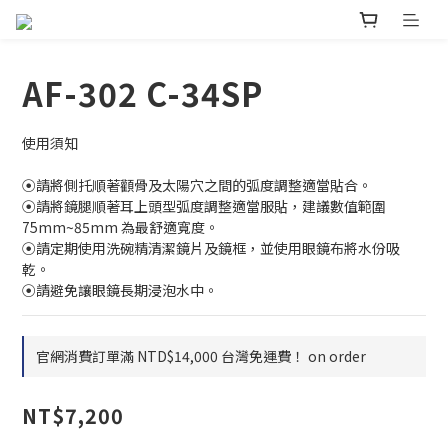
AF-302 C-34SP
使用須知
⦿請將側托順著顴骨及太陽穴之間的弧度調整適當貼合。
⦿請將鏡腿順著耳上頭型弧度調整適當服貼，建議數值範圍 
75mm~85mm 為最舒適寬度。
⦿請定期使用洗碗精清潔鏡片及鏡框，並使用眼鏡布將水份吸
乾。
⦿請避免讓眼鏡長期浸泡水中。
官網消費訂單滿 NTD$14,000 台灣免運費！ on order
NT$7,200